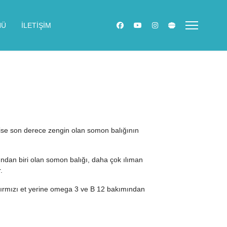
NÜ
İLETİŞİM
k ise son derece zengin olan somon balığının
rından biri olan somon balığı, daha çok ılıman
.
n kırmızı et yerine omega 3 ve B 12 bakımından