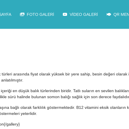
SAYFA
FOTO GALERİ
VİDEO GALERİ
QR ME
 türleri arasında fiyat olarak yüksek bir yere sahip, besin değeri olara
anlatılmıştır.
eriği en düşük balık türlerinden biridir. Tatlı suların en sevilen balıkla
ikle sürü halinde bulunan somon balığı sağlık için son derece faydalıdır
aşına bağlı olarak farklılık göstermektedir. B12 vitamini eksik olanları
termeleri yeterlidir.
{/gallery}