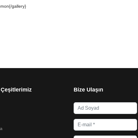
on{/gallery}
 Çeşitlerimiz
Bize Ulaşın
na