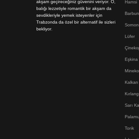
akşam geçireceğiniz güvenini veriyor. O,
Hamsi
balığı lezzetiyle romantik bir akşam da
Barbun
sevdikleriyle yemek isteyenler için
Trabzonda da özel bir alternatif ile sizleri
Somon
bekliyor.
Lüfer
Çineko
Eşkina 
Mineko
Kalkan
Kırlang
Sarı K
Palamu
Torik