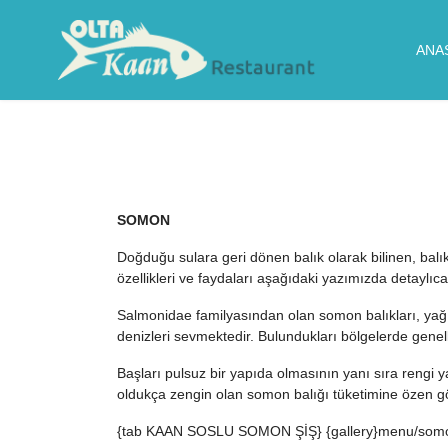
ANA
SOMON
Doğduğu sulara geri dönen balık olarak bilinen, balık
özellikleri ve faydaları aşağıdaki yazımızda detaylıca 
Salmonidae familyasından olan somon balıkları, yağ iç
denizleri sevmektedir. Bulundukları bölgelerde genell
Başları pulsuz bir yapıda olmasının yanı sıra rengi y
oldukça zengin olan somon balığı tüketimine özen gös
{tab KAAN SOSLU SOMON ŞİŞ} {gallery}menu/somon