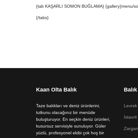
{tab KAŞARLI SOMON BUĞLAMA} {gallery}menu/som
{/tabs}
Kaan Olta Balık
Balık
Taze balıkları ve deniz ürünlerini,
Levrek
tutkunu olacağınız bir menüde
İstavrit
buluşturuyor. En seçkin deniz ürünleri,
kusursuz servisiyle sunuluyor. Güler
Zarga
yüzlü, profesyonel ekibi çok hoş bir