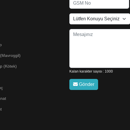
p
(Mavroşgil)
p (Kötek)
Kalan karakter sayısı : 1000
Gönder
ıç
anat
t